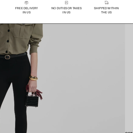
FREE DELIVERY
NO DUTIES OR TAXES
SHIPPED WITHIN
IN US
IN US
THE US